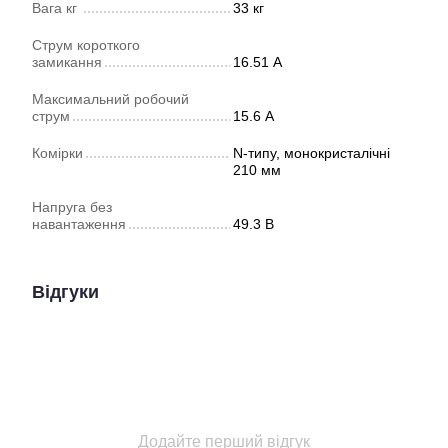
Вага кг
33 кг
Струм короткого
замикання
16.51 А
Максимальний робочий
струм
15.6 А
Комірки
N-типу, монокристалічні
210 мм
Напруга без
навантаження
49.3 В
Відгуки
Додайте перший відгук