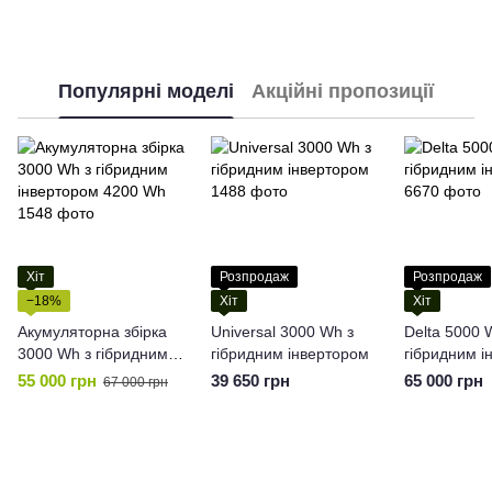
Популярні моделі
Акційні пропозиції
Хіт
Розпродаж
Розпродаж
−18%
Хіт
Хіт
Акумуляторна збірка
Universal 3000 Wh з
Delta 5000 W
3000 Wh з гібридним
гібридним інвертором
гібридним і
інвертором 4200 Wh
55 000 грн
39 650 грн
65 000 грн
67 000 грн