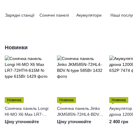
Зарядні станції
Сонячні панелі
Акумулятори
Наші послу
Новинки
Новинка
Новинка
Новинка
Сонячна панель Longi
Сонячна панель Jinko
Акумулятор
HI-MO X6 Max LR7-
JKM585N-72HL4-BDV
дрона 120
72HTH-615M N-type
N-type 585Вт
6S2P
Ціну уточнюйте
Ціну уточнюйте
2 400 грн
615Вт