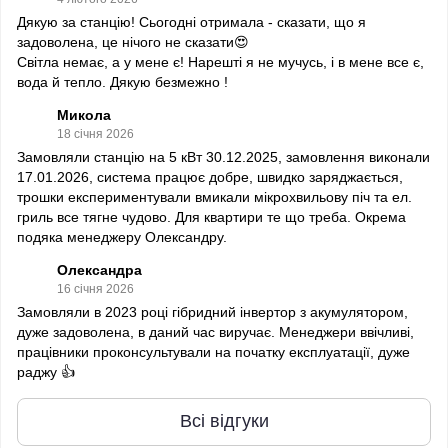
Дякую за станцію! Сьогодні отримала - сказати, що я
задоволена, це нічого не сказати😍
Світла немає, а у мене є! Нарешті я не мучусь, і в мене все є,
вода й тепло. Дякую безмежно !
Микола
18 січня 2026
Замовляли станцію на 5 кВт 30.12.2025, замовлення виконали
17.01.2026, система працює добре, швидко заряджається,
трошки експериментували вмикали мікрохвильову піч та ел.
гриль все тягне чудово. Для квартири те що треба. Окрема
подяка менеджеру Олександру.
Олександра
16 січня 2026
Замовляли в 2023 році гібридний інвертор з акумулятором,
дуже задоволена, в даний час виручає. Менеджери ввічливі,
працівники проконсультували на початку експлуатації, дуже
раджу 👍
Всі відгуки