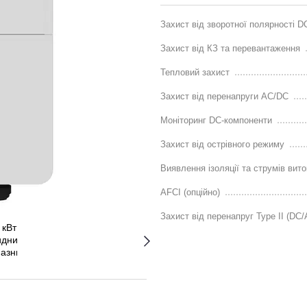
Захист від зворотної полярності D
Захист від КЗ та перевантаження
Тепловий захист
Захист від перенапруги AC/DC
Моніторинг DC-компоненти
Захист від острівного режиму
Виявлення ізоляції та струмів вито
AFCI (опційно)
Захист від перенапруг Type II (DC/