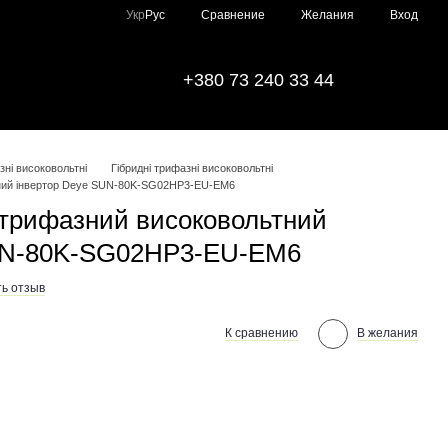
Сравнение
Укр
Рус
Желания
Вход
+380 73 240 33 44
зні високовольтні
Гібридні трифазні високовольтні
тний інвертор Deye SUN-80K-SG02HP3-EU-EM6
 трифазний високовольтний
SUN-80K-SG02HP3-EU-EM6
ь отзыв
К сравнению
В желания