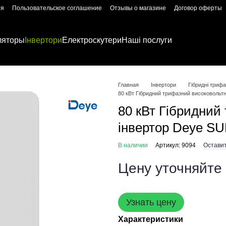
ия
Пользовательское соглашение
Отзывы о магазине
Договор оферты
ляторы
Інвертори
Електроскутери
Наші послуги
Главная
Інвертори
Гібридні трифа
80 кВт Гібридний трифазний високоволь
80 кВт Гібридний
інвертор Deye 
В наличии
Артикул: 9094
Оставит
Цену уточняйте
Узнать цену
Характеристики