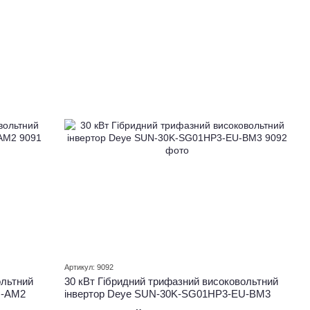
Артикул: 9092
ольтний
30 кВт Гібридний трифазний високовольтний
U-AM2
інвертор Deye SUN-30K-SG01HP3-EU-BM3