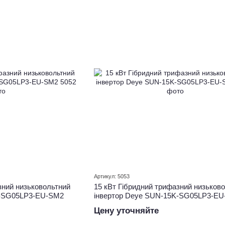
Артикул: 5053
зний низьковольтний
15 кВт Гібридний трифазний низьков
K-SG05LP3-EU-SM2
інвертор Deye SUN-15K-SG05LP3-E
Цену уточняйте