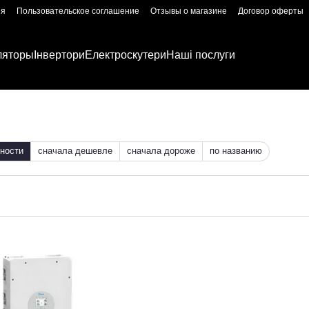
ия
Пользовательское соглашение
Отзывы о магазине
Договор оферты
ляторы
Інвертори
Електроскутери
Наші послуги
ности
сначала дешевле
сначала дороже
по названию