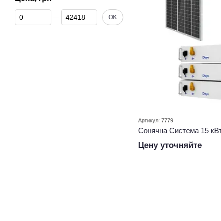
От Цена, грн
До Цена, грн
OK
Артикул: 7779
Сонячна Система 15 кВ
Цену уточняйте