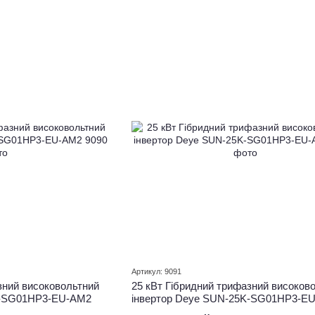
Артикул: 9091
зний високовольтний
25 кВт Гібридний трифазний високов
K-SG01HP3-EU-AM2
інвертор Deye SUN-25K-SG01HP3-E