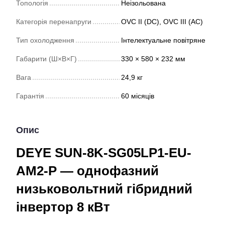
Топологія
Неізольована
Категорія перенапруги
OVC II (DC), OVC III (AC)
Тип охолодження
Інтелектуальне повітряне
Габарити (Ш×В×Г)
330 × 580 × 232 мм
Вага
24,9 кг
Гарантія
60 місяців
Опис
DEYE SUN-8K-SG05LP1-EU-
AM2-P — однофазний
низьковольтний гібридний
інвертор 8 кВт