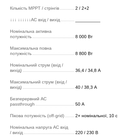
Кількість MPPT / стрінгів
2 / 2+2
↓↓↓ ↓↓↓↓↓↓AC вхід / вихід
__________
Номінальна активна
потужність
8 000 Вт
Максимальна повна
потужність
8 800 Вт
Номінальний струм (вхід /
вихід)
36,4 / 34,8 А
Максимальний струм (вхід /
вихід)
40 / 38,3 А
Безперервний AC
passthrough
50 А
Пікова потужність (off-grid)
2× номінальної, 10 с
Номінальна напруга AC вхід
/ вихід
220 / 230 В