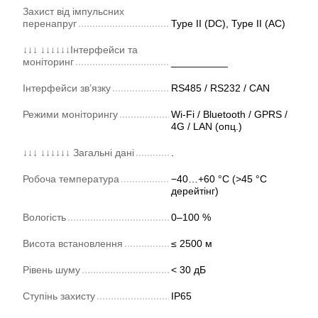
Захист від імпульсних
перенапруг
Type II (DC), Type II (AC)
↓↓↓ ↓↓↓↓↓↓Інтерфейси та
моніторинг
__________
Інтерфейси зв’язку
RS485 / RS232 / CAN
Режими моніторингу
Wi-Fi / Bluetooth / GPRS /
4G / LAN (опц.)
↓↓↓ ↓↓↓↓↓↓ Загальні дані
.
Робоча температура
−40…+60 °C (>45 °C
дерейтінг)
Вологість
0–100 %
Висота встановлення
≤ 2500 м
Рівень шуму
< 30 дБ
Ступінь захисту
IP65