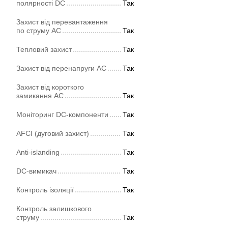
полярності DC
Так
Захист від перевантаження
по струму AC
Так
Тепловий захист
Так
Захист від перенапруги AC
Так
Захист від короткого
замикання AC
Так
Моніторинг DC-компоненти
Так
AFCI (дуговий захист)
Так
Anti-islanding
Так
DC-вимикач
Так
Контроль ізоляції
Так
Контроль залишкового
струму
Так