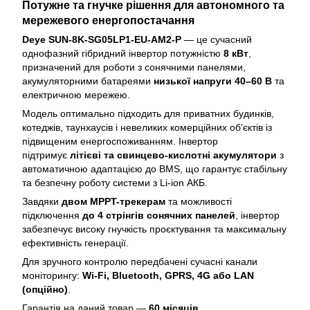
Потужне та гнучке рішення для автономного та
мережевого енергопостачання
Deye SUN-8K-SG05LP1-EU-AM2-P
— це сучасний
однофазний гібридний інвертор потужністю
8 кВт
,
призначений для роботи з сонячними панелями,
акумуляторними батареями
низької напруги 40–60 В
та
електричною мережею.
Модель оптимально підходить для приватних будинків,
котеджів, таунхаусів і невеликих комерційних об’єктів із
підвищеним енергоспоживанням. Інвертор
підтримує
літієві та свинцево-кислотні акумулятори
з
автоматичною адаптацією до BMS, що гарантує стабільну
та безпечну роботу системи з Li-ion АКБ.
Завдяки
двом MPPT-трекерам
та можливості
підключення
до 4 стрінгів сонячних панелей
, інвертор
забезпечує високу гнучкість проєктування та максимальну
ефективність генерації.
Для зручного контролю передбачені сучасні канали
моніторингу:
Wi-Fi, Bluetooth, GPRS, 4G або LAN
(опційно)
.
Гарантія на даний товар —
60 місяців
.