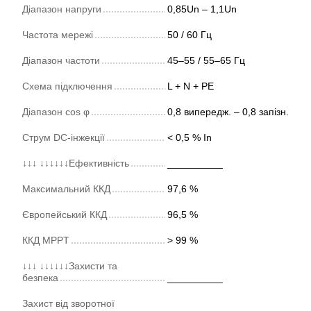
Діапазон напруги
0,85Un – 1,1Un
Частота мережі
50 / 60 Гц
Діапазон частоти
45–55 / 55–65 Гц
Схема підключення
L + N + PE
Діапазон cos φ
0,8 випередж. – 0,8 запізн.
Струм DC-інжекції
< 0,5 % In
↓↓↓ ↓↓↓↓↓↓Ефективність
__________
Максимальний ККД
97,6 %
Європейський ККД
96,5 %
ККД MPPT
> 99 %
↓↓↓ ↓↓↓↓↓↓Захисти та
безпека
__________
Захист від зворотної