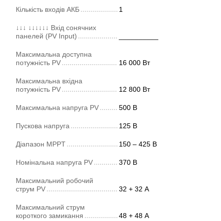
Кількість входів АКБ
1
↓↓↓ ↓↓↓↓↓↓ Вхід сонячних
панелей (PV Input)
__________
Максимальна доступна
потужність PV
16 000 Вт
Максимальна вхідна
потужність PV
12 800 Вт
Максимальна напруга PV
500 В
Пускова напруга
125 В
Діапазон MPPT
150 – 425 В
Номінальна напруга PV
370 В
Максимальний робочий
струм PV
32 + 32 А
Максимальний струм
короткого замикання
48 + 48 А